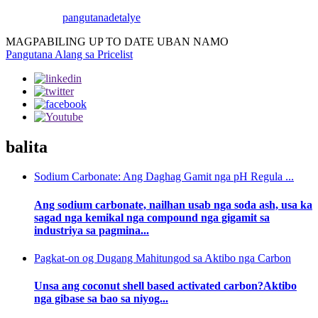
pangutana
detalye
MAGPABILING UP TO DATE UBAN NAMO
Pangutana Alang sa Pricelist
balita
Sodium Carbonate: Ang Daghag Gamit nga pH Regula ...
Ang sodium carbonate, nailhan usab nga soda ash, usa ka
sagad nga kemikal nga compound nga gigamit sa
industriya sa pagmina...
Pagkat-on og Dugang Mahitungod sa Aktibo nga Carbon
Unsa ang coconut shell based activated carbon?Aktibo
nga gibase sa bao sa niyog...