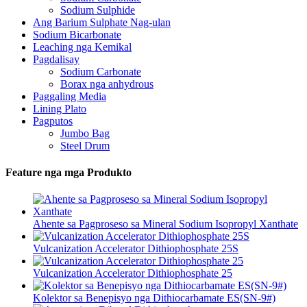
Sodium Sulphide
Ang Barium Sulphate Nag-ulan
Sodium Bicarbonate
Leaching nga Kemikal
Pagdalisay
Sodium Carbonate
Borax nga anhydrous
Paggaling Media
Lining Plato
Pagputos
Jumbo Bag
Steel Drum
Feature nga mga Produkto
Ahente sa Pagproseso sa Mineral Sodium Isopropyl Xanthate
Vulcanization Accelerator Dithiophosphate 25S
Vulcanization Accelerator Dithiophosphate 25
Kolektor sa Benepisyo nga Dithiocarbamate ES(SN-9#)