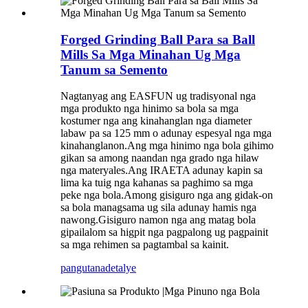
Forged Grinding Ball Para sa Ball
Mills Sa Mga Minahan Ug Mga
Tanum sa Semento
Nagtanyag ang EASFUN ug tradisyonal nga
mga produkto nga hinimo sa bola sa mga
kostumer nga ang kinahanglan nga diameter
labaw pa sa 125 mm o adunay espesyal nga mga
kinahanglanon.Ang mga hinimo nga bola gihimo
gikan sa among naandan nga grado nga hilaw
nga materyales.Ang IRAETA adunay kapin sa
lima ka tuig nga kahanas sa paghimo sa mga
peke nga bola.Among gisiguro nga ang gidak-on
sa bola managsama ug sila adunay hamis nga
nawong.Gisiguro namon nga ang matag bola
gipailalom sa higpit nga pagpalong ug pagpainit
sa mga rehimen sa pagtambal sa kainit.
pangutana
detalye