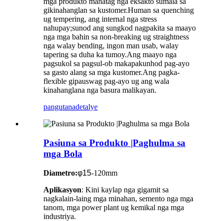
mga produkto mahatag nga eksakto sumala sa
gikinahanglan sa kustomer.Human sa quenching
ug tempering, ang internal nga stress
nahupay;sunod ang sungkod nagpakita sa maayo
nga mga bahin sa non-breaking ug straightness
nga walay bending, ingon man usab, walay
tapering sa duha ka tumoy.Ang maayo nga
pagsukol sa pagsul-ob makapakunhod pag-ayo
sa gasto alang sa mga kustomer.Ang pagka-
flexible gipauswag pag-ayo ug ang wala
kinahanglana nga basura malikayan.
pangutana
detalye
Pasiuna sa Produkto |Paghulma sa
mga Bola
Diametro
:
φ1
5
-120mm
Aplikasyon
: Kini kaylap nga gigamit sa
nagkalain-laing mga minahan, semento nga mga
tanom, mga power plant ug kemikal nga mga
industriya.