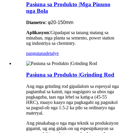
Pasiuna sa Produkto |Mga Pinuno
nga Bola
Diametro
:
φ20-150mm
Aplikasyon
:
Gipadapat sa tanang matang sa
minahan, mga planta sa semento, power station
ug industriya sa chemistry.
pangutana
detalye
Pasiuna sa Produkto |Grinding Rod
Ang mga grinding rod gipailalom sa espesyal nga
pagtambal sa kainit, nga nagsiguro sa ubos nga
pagkaguba, taas nga lebel sa katig-a (45-55
HRC), maayo kaayo nga pagkagahi ug pagsukol
sa pagsul-ob nga 1.5-2 ka pilo sa ordinaryo nga
materyal.
Ang pinakabag-o nga mga teknik sa produksiyon
gigamit, ug ang gidak-on ug espesipikasyon sa