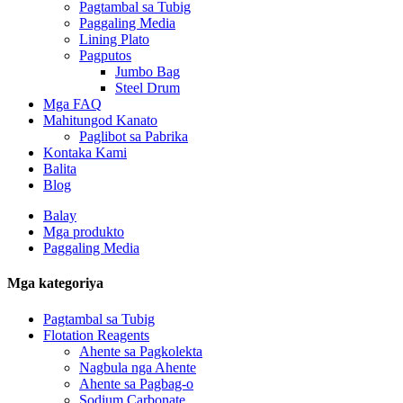
Pagtambal sa Tubig
Paggaling Media
Lining Plato
Pagputos
Jumbo Bag
Steel Drum
Mga FAQ
Mahitungod Kanato
Paglibot sa Pabrika
Kontaka Kami
Balita
Blog
Balay
Mga produkto
Paggaling Media
Mga kategoriya
Pagtambal sa Tubig
Flotation Reagents
Ahente sa Pagkolekta
Nagbula nga Ahente
Ahente sa Pagbag-o
Sodium Carbonate