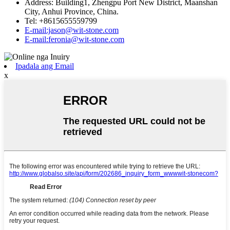
Address: Building1, Zhengpu Port New District, Maanshan
City, Anhui Province, China.
Tel: +8615655559799
E-mail:jason@wit-stone.com
E-mail:feronia@wit-stone.com
Ipadala ang Email
x