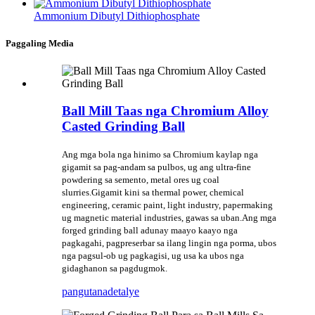
Ammonium Dibutyl Dithiophosphate
Paggaling Media
Ball Mill Taas nga Chromium Alloy
Casted Grinding Ball
Ang mga bola nga hinimo sa Chromium kaylap nga
gigamit sa pag-andam sa pulbos, ug ang ultra-fine
powdering sa semento, metal ores ug coal
slurries.Gigamit kini sa thermal power, chemical
engineering, ceramic paint, light industry, papermaking
ug magnetic material industries, gawas sa uban.Ang mga
forged grinding ball adunay maayo kaayo nga
pagkagahi, pagpreserbar sa ilang lingin nga porma, ubos
nga pagsul-ob ug pagkagisi, ug usa ka ubos nga
gidaghanon sa pagdugmok.
pangutana
detalye