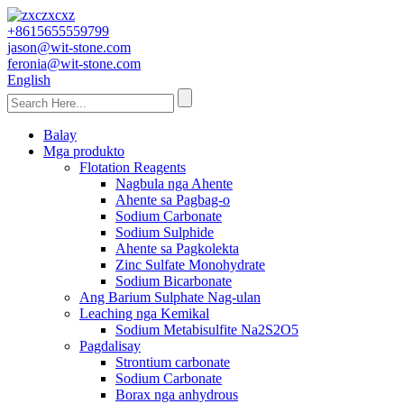
+8615655559799
jason@wit-stone.com
feronia@wit-stone.com
English
Balay
Mga produkto
Flotation Reagents
Nagbula nga Ahente
Ahente sa Pagbag-o
Sodium Carbonate
Sodium Sulphide
Ahente sa Pagkolekta
Zinc Sulfate Monohydrate
Sodium Bicarbonate
Ang Barium Sulphate Nag-ulan
Leaching nga Kemikal
Sodium Metabisulfite Na2S2O5
Pagdalisay
Strontium carbonate
Sodium Carbonate
Borax nga anhydrous