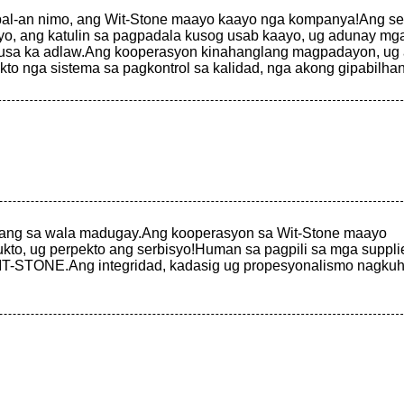
l-an nimo, ang Wit-Stone maayo kaayo nga kompanya!Ang ser
o, ang katulin sa pagpadala kusog usab kaayo, ug adunay m
 usa ka adlaw.Ang kooperasyon kinahanglang magpadayon, ug a
ikto nga sistema sa pagkontrol sa kalidad, nga akong gipabilha
tang sa wala madugay.Ang kooperasyon sa Wit-Stone maayo
kto, ug perpekto ang serbisyo!Human sa pagpili sa mga suppli
WIT-STONE.Ang integridad, kadasig ug propesyonalismo nagku