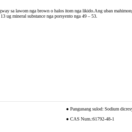
way sa lawom nga brown o halos itom nga likido.Ang uban mahimong m
 13 ug mineral substance nga porsyento nga 49 – 53.
● Pangunang sulod: Sodium dicresy
● CAS Num.:61792-48-1