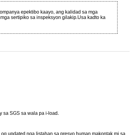
 kompanya epektibo kaayo, ang kalidad sa mga
a sertipiko sa inspeksyon gilakip.Usa kadto ka
 sa SGS sa wala pa i-load.
g updated nga listahan sa presyo human makontak mi sa