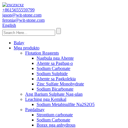
+8615655559799
jason@wit-stone.com
feronia@wit-stone.com
English
Balay
Mga produkto
Flotation Reagents
Nagbula nga Ahente
Ahente sa Pagbag-o
Sodium Carbonate
Sodium Sulphide
Ahente sa Pagkolekta
Zinc Sulfate Monohydrate
Sodium Bicarbonate
Ang Barium Sulphate Nag-ulan
Leaching nga Kemikal
Sodium Metabisulfite Na2S2O5
Pagdalisay
Strontium carbonate
Sodium Carbonate
Borax nga anhydrous