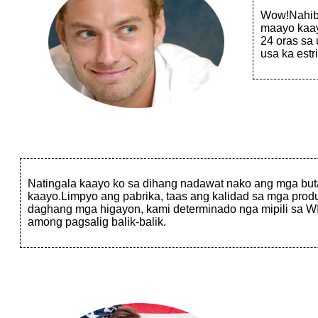
Wow!Nahiba
maayo kaay
24 oras sa
usa ka estr
Natingala kaayo ko sa dihang nadawat nako ang mga bu
kaayo.Limpyo ang pabrika, taas ang kalidad sa mga produ
daghang mga higayon, kami determinado nga mipili sa 
among pagsalig balik-balik.