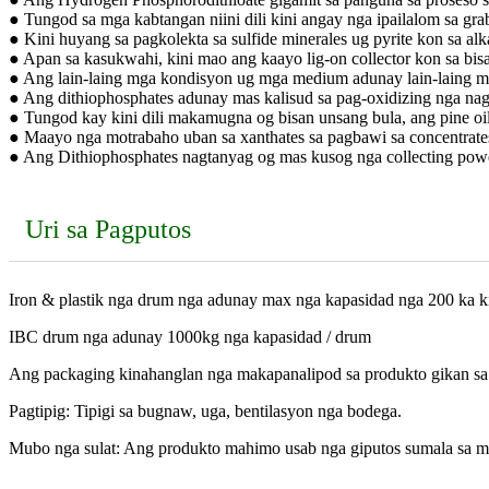
● Tungod sa mga kabtangan niini dili kini angay nga ipailalom sa g
● Kini huyang sa pagkolekta sa sulfide minerales ug pyrite kon sa a
● Apan sa kasukwahi, kini mao ang kaayo lig-on collector kon sa bisan
● Ang lain-laing mga kondisyon ug mga medium adunay lain-laing mga
● Ang dithiophosphates adunay mas kalisud sa pag-oxidizing nga nagpa
● Tungod kay kini dili makamugna og bisan unsang bula, ang pine oi
● Maayo nga motrabaho uban sa xanthates sa pagbawi sa concentrate
● Ang Dithiophosphates nagtanyag og mas kusog nga collecting power
Uri sa Pagputos
Iron & plastik nga drum nga adunay max nga kapasidad nga 200 ka k
IBC drum nga adunay 1000kg nga kapasidad / drum
Ang packaging kinahanglan nga makapanalipod sa produkto gikan sa g
Pagtipig: Tipigi sa bugnaw, uga, bentilasyon nga bodega.
Mubo nga sulat: Ang produkto mahimo usab nga giputos sumala sa m