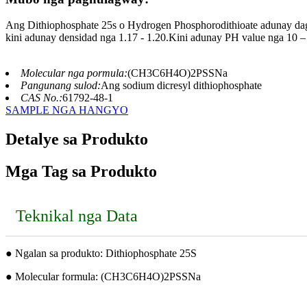
Ang Dithiophosphate 25s o Hydrogen Phosphorodithioate adunay dag
kini adunay densidad nga 1.17 - 1.20.Kini adunay PH value nga 10 –
Molecular nga pormula:
(CH3C6H4O)2PSSNa
Pangunang sulod:
Ang sodium dicresyl dithiophosphate
CAS No.:
61792-48-1
SAMPLE NGA HANGYO
Detalye sa Produkto
Mga Tag sa Produkto
Teknikal nga Data
● Ngalan sa produkto: Dithiophosphate 25S
● Molecular formula: (CH3C6H4O)2PSSNa