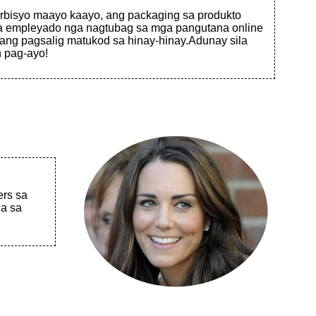
bisyo maayo kaayo, ang packaging sa produkto
ga empleyado nga nagtubag sa mga pangutana online
ng pagsalig matukod sa hinay-hinay.Adunay sila
n pag-ayo!
ers sa
ha sa