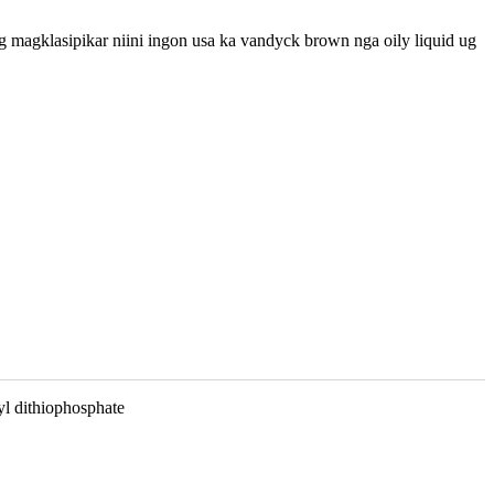
agklasipikar niini ingon usa ka vandyck brown nga oily liquid ug
l dithiophosphate