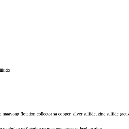
likido
ayong flotation collector sa copper, silver sulfide, zinc sulfide (act
pagbulag sa flotation sa mga ores sama sa lead ug zinc.