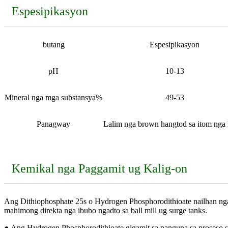
Espesipikasyon
butang
Espesipikasyon
pH
10-13
Mineral nga mga substansya%
49-53
Panagway
Lalim nga brown hangtod sa itom nga 
Kemikal nga Paggamit ug Kalig-on
Ang Dithiophosphate 25s o Hydrogen Phosphorodithioate nailhan nga ma
mahimong direkta nga ibubo ngadto sa ball mill ug surge tanks.
● Ang Hydrogen Phosphorodithioate gigamit sa panguna sa proseso sa 