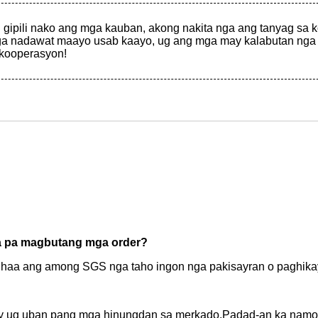
 gipili nako ang mga kauban, akong nakita nga ang tanyag sa
a nadawat maayo usab kaayo, ug ang mga may kalabutan nga mg
kooperasyon!
la pa magbutang mga order?
haa ang among SGS nga taho ingon nga pakisayran o paghikay
ug uban pang mga hinungdan sa merkado.Padad-an ka namo o