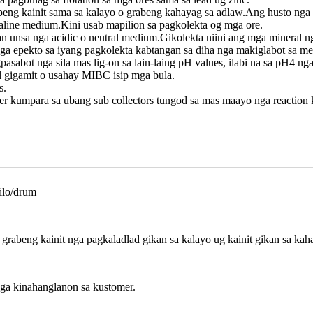
rabeng kainit sama sa kalayo o grabeng kahayag sa adlaw.Ang husto nga
lkaline medium.Kini usab mapilion sa pagkolekta og mga ore.
 unsa nga acidic o neutral medium.Gikolekta niini ang mga mineral nga 
 epekto sa iyang pagkolekta kabtangan sa diha nga makiglabot sa met
sabot nga sila mas lig-on sa lain-laing pH values, ilabi na sa pH4 nga
l gigamit o usahay MIBC isip mga bula.
s.
 kumpara sa ubang sub collectors tungod sa mas maayo nga reaction k
ilo/drum
rabeng kainit nga pagkaladlad gikan sa kalayo ug kainit gikan sa kah
ga kinahanglanon sa kustomer.