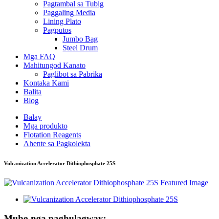
Pagtambal sa Tubig
Paggaling Media
Lining Plato
Pagputos
Jumbo Bag
Steel Drum
Mga FAQ
Mahitungod Kanato
Paglibot sa Pabrika
Kontaka Kami
Balita
Blog
Balay
Mga produkto
Flotation Reagents
Ahente sa Pagkolekta
Vulcanization Accelerator Dithiophosphate 25S
Mubo nga paghulagway: