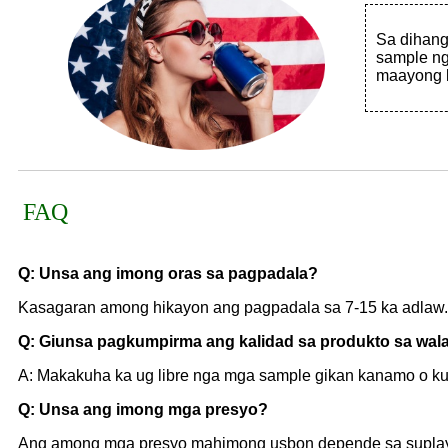
Sa dihang
sample ng
maayong 
FAQ
Q: Unsa ang imong oras sa pagpadala?
Kasagaran among hikayon ang pagpadala sa 7-15 ka adlaw.
Q: Giunsa pagkumpirma ang kalidad sa produkto sa wa
A: Makakuha ka ug libre nga mga sample gikan kanamo o ku
Q: Unsa ang imong mga presyo?
Ang among mga presyo mahimong usbon depende sa suplay 