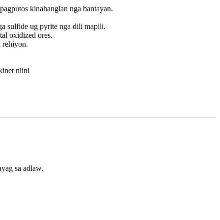
 pagputos kinahanglan nga bantayan.
sulfide ug pyrite nga dili mapili.
al oxidized ores.
 rehiyon.
inet niini
ayag sa adlaw.