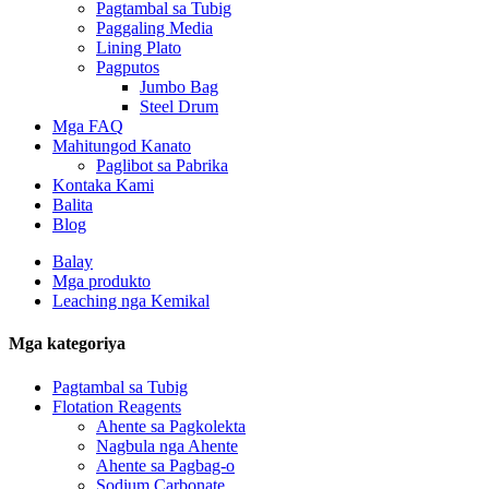
Pagtambal sa Tubig
Paggaling Media
Lining Plato
Pagputos
Jumbo Bag
Steel Drum
Mga FAQ
Mahitungod Kanato
Paglibot sa Pabrika
Kontaka Kami
Balita
Blog
Balay
Mga produkto
Leaching nga Kemikal
Mga kategoriya
Pagtambal sa Tubig
Flotation Reagents
Ahente sa Pagkolekta
Nagbula nga Ahente
Ahente sa Pagbag-o
Sodium Carbonate