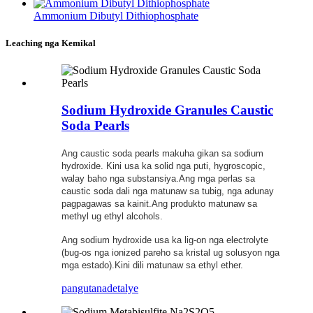
Ammonium Dibutyl Dithiophosphate
Leaching nga Kemikal
Sodium Hydroxide Granules Caustic
Soda Pearls
Ang caustic soda pearls makuha gikan sa sodium
hydroxide. Kini usa ka solid nga puti, hygroscopic,
walay baho nga substansiya.Ang mga perlas sa
caustic soda dali nga matunaw sa tubig, nga adunay
pagpagawas sa kainit.Ang produkto matunaw sa
methyl ug ethyl alcohols.
Ang sodium hydroxide usa ka lig-on nga electrolyte
(bug-os nga ionized pareho sa kristal ug solusyon nga
mga estado).Kini dili matunaw sa ethyl ether.
pangutana
detalye