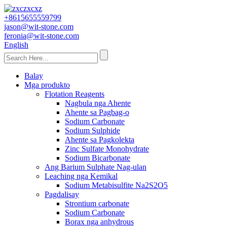
+8615655559799
jason@wit-stone.com
feronia@wit-stone.com
English
Balay
Mga produkto
Flotation Reagents
Nagbula nga Ahente
Ahente sa Pagbag-o
Sodium Carbonate
Sodium Sulphide
Ahente sa Pagkolekta
Zinc Sulfate Monohydrate
Sodium Bicarbonate
Ang Barium Sulphate Nag-ulan
Leaching nga Kemikal
Sodium Metabisulfite Na2S2O5
Pagdalisay
Strontium carbonate
Sodium Carbonate
Borax nga anhydrous