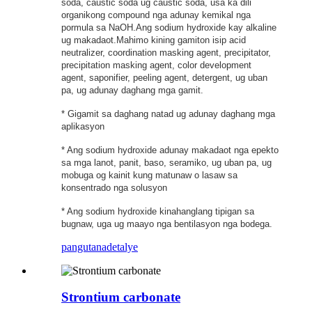
soda, caustic soda ug caustic soda, usa ka dili
organikong compound nga adunay kemikal nga
pormula sa NaOH.Ang sodium hydroxide kay alkaline
ug makadaot.Mahimo kining gamiton isip acid
neutralizer, coordination masking agent, precipitator,
precipitation masking agent, color development
agent, saponifier, peeling agent, detergent, ug uban
pa, ug adunay daghang mga gamit.
* Gigamit sa daghang natad ug adunay daghang mga
aplikasyon
* Ang sodium hydroxide adunay makadaot nga epekto
sa mga lanot, panit, baso, seramiko, ug uban pa, ug
mobuga og kainit kung matunaw o lasaw sa
konsentrado nga solusyon
* Ang sodium hydroxide kinahanglang tipigan sa
bugnaw, uga ug maayo nga bentilasyon nga bodega.
pangutana
detalye
Strontium carbonate