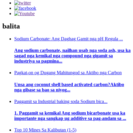
balita
Sodium Carbonate: Ang Daghag Gamit nga pH Regula ...
Ang sodium carbonate, nailhan usab nga soda ash, usa ka
sagad nga kemikal nga compound nga gigamit sa
industriya sa pagmina...
Pagkat-on og Dugang Mahitungod sa Aktibo nga Carbon
Unsa ang coconut shell based activated carbon?Aktibo
nga gibase sa bao sa niyog...
Paggamit sa Industrial baking soda Sodium bica...
1. Paggamit sa kemikal Ang sodium bicarbonate usa ka
importante nga sangkap ug additive sa pag-andam sa ...
Top 10 Mines Sa Kalibutan (1-5)