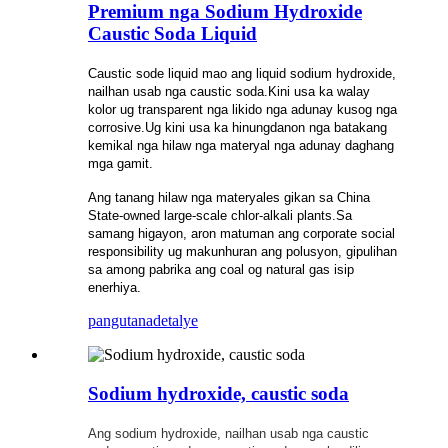
Premium nga Sodium Hydroxide
Caustic Soda Liquid
Caustic sode liquid mao ang liquid sodium hydroxide,
nailhan usab nga caustic soda.Kini usa ka walay
kolor ug transparent nga likido nga adunay kusog nga
corrosive.Ug kini usa ka hinungdanon nga batakang
kemikal nga hilaw nga materyal nga adunay daghang
mga gamit.
Ang tanang hilaw nga materyales gikan sa China
State-owned large-scale chlor-alkali plants.Sa
samang higayon, aron matuman ang corporate social
responsibility ug makunhuran ang polusyon, gipulihan
sa among pabrika ang coal og natural gas isip
enerhiya.
pangutana
detalye
Sodium hydroxide, caustic soda
Ang sodium hydroxide, nailhan usab nga caustic