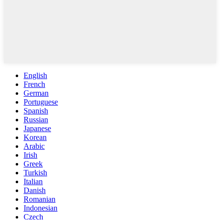
English
French
German
Portuguese
Spanish
Russian
Japanese
Korean
Arabic
Irish
Greek
Turkish
Italian
Danish
Romanian
Indonesian
Czech