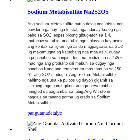
Sodium Metabisulfite Na2S2O5
Ang sodium Metabisulfite puti o dalag nga kristal nga
powder o gamay nga kristal, nga adunay kusog nga
baho sa SO2, espesipikong gibug-aton sa 1.4,
matunaw sa tubig, ang tubig nga solusyon kay acidic,
ang kontak sa lig-on nga asido magpagawas sa SO2
ug makamugna og katugbang nga mga asin, dugay
nga panahon sa hangin , kini ma-oxidize sa na2s2o6,
mao nga ang produkto dili mabuhi sa dugay nga
panahon.Kung ang temperatura mas taas pa sa 150
℃, ang SO2 madugta. Ang Sodium Metabisulfite
nahimo nga usa ka pulbos ug dayon gigamit sa
lainlaing mga gamit gikan sa mga preserbatibo
hangtod sa pagtambal sa tubig.Ang Wit-stone
nagdala sa tanang porma ug grado sa Sodium
Metabisulfite.
pangutana
detalye