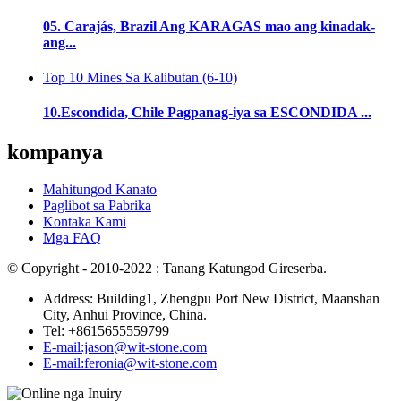
05. Carajás, Brazil Ang KARAGAS mao ang kinadak-
ang...
Top 10 Mines Sa Kalibutan (6-10)
10.Escondida, Chile Pagpanag-iya sa ESCONDIDA ...
kompanya
Mahitungod Kanato
Paglibot sa Pabrika
Kontaka Kami
Mga FAQ
© Copyright - 2010-2022 : Tanang Katungod Gireserba.
Address: Building1, Zhengpu Port New District, Maanshan
City, Anhui Province, China.
Tel: +8615655559799
E-mail:jason@wit-stone.com
E-mail:feronia@wit-stone.com