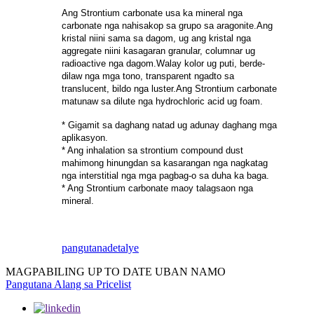
Ang Strontium carbonate usa ka mineral nga
carbonate nga nahisakop sa grupo sa aragonite.Ang
kristal niini sama sa dagom, ug ang kristal nga
aggregate niini kasagaran granular, columnar ug
radioactive nga dagom.Walay kolor ug puti, berde-
dilaw nga mga tono, transparent ngadto sa
translucent, bildo nga luster.Ang Strontium carbonate
matunaw sa dilute nga hydrochloric acid ug foam.
* Gigamit sa daghang natad ug adunay daghang mga
aplikasyon.
* Ang inhalation sa strontium compound dust
mahimong hinungdan sa kasarangan nga nagkatag
nga interstitial nga mga pagbag-o sa duha ka baga.
* Ang Strontium carbonate maoy talagsaon nga
mineral.
pangutana
detalye
MAGPABILING UP TO DATE UBAN NAMO
Pangutana Alang sa Pricelist