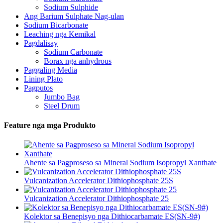
Sodium Sulphide
Ang Barium Sulphate Nag-ulan
Sodium Bicarbonate
Leaching nga Kemikal
Pagdalisay
Sodium Carbonate
Borax nga anhydrous
Paggaling Media
Lining Plato
Pagputos
Jumbo Bag
Steel Drum
Feature nga mga Produkto
Ahente sa Pagproseso sa Mineral Sodium Isopropyl Xanthate
Vulcanization Accelerator Dithiophosphate 25S
Vulcanization Accelerator Dithiophosphate 25
Kolektor sa Benepisyo nga Dithiocarbamate ES(SN-9#)