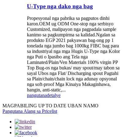
U-Type nga dako nga bag
Propesyonal nga pabrika sa pagputos dinhi
karon.OEM ug ODM One-stop nga serbisyo
Customized, malipayon nga pagpadala sample
kanimo sa pagkumpirma sa kalidad.Ngalan sa
produkto EGP 2021 pakyawan bag-ong pp 1
tonelada nga jumbo bag 1000kg FIBC bag para
sa industriyal nga mga Hugis U-Type nga Kolor
nga Puti o Ipasibo ang Tela nga
Laminated/Plain/Ven Materials 100% virgin PP
Top Bug-os nga bukas/ may spout/may tabon sa
sayal Ubos nga Flat/ Discharging spout Pagtahi
sa Plain/chain/chain lock nga adunay opsyonal
nga soft-proof Mga Kinaiya Makaginhawa,
hangin, anti-static,...
pangutana
detalye
MAGPABILING UP TO DATE UBAN NAMO
Pangutana Alang sa Pricelist