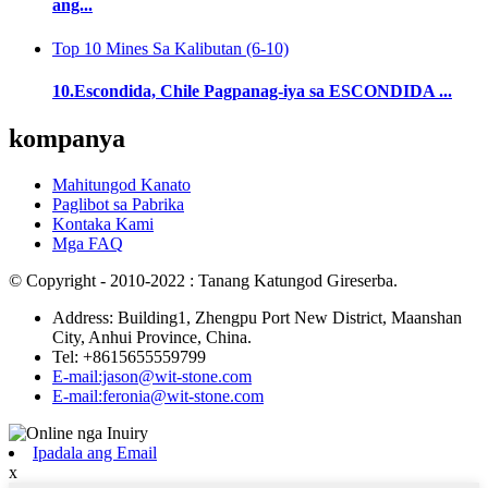
ang...
Top 10 Mines Sa Kalibutan (6-10)
10.Escondida, Chile Pagpanag-iya sa ESCONDIDA ...
kompanya
Mahitungod Kanato
Paglibot sa Pabrika
Kontaka Kami
Mga FAQ
© Copyright - 2010-2022 : Tanang Katungod Gireserba.
Address: Building1, Zhengpu Port New District, Maanshan
City, Anhui Province, China.
Tel: +8615655559799
E-mail:jason@wit-stone.com
E-mail:feronia@wit-stone.com
Ipadala ang Email
x