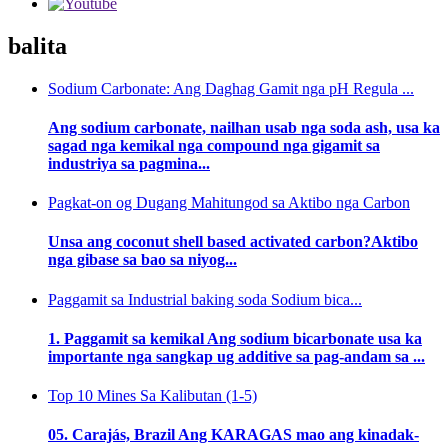
balita
Sodium Carbonate: Ang Daghag Gamit nga pH Regula ...
Ang sodium carbonate, nailhan usab nga soda ash, usa ka
sagad nga kemikal nga compound nga gigamit sa
industriya sa pagmina...
Pagkat-on og Dugang Mahitungod sa Aktibo nga Carbon
Unsa ang coconut shell based activated carbon?Aktibo
nga gibase sa bao sa niyog...
Paggamit sa Industrial baking soda Sodium bica...
1. Paggamit sa kemikal Ang sodium bicarbonate usa ka
importante nga sangkap ug additive sa pag-andam sa ...
Top 10 Mines Sa Kalibutan (1-5)
05. Carajás, Brazil Ang KARAGAS mao ang kinadak-