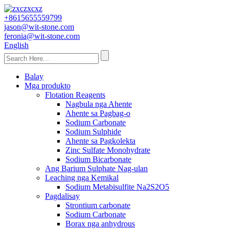
+8615655559799
jason@wit-stone.com
feronia@wit-stone.com
English
Balay
Mga produkto
Flotation Reagents
Nagbula nga Ahente
Ahente sa Pagbag-o
Sodium Carbonate
Sodium Sulphide
Ahente sa Pagkolekta
Zinc Sulfate Monohydrate
Sodium Bicarbonate
Ang Barium Sulphate Nag-ulan
Leaching nga Kemikal
Sodium Metabisulfite Na2S2O5
Pagdalisay
Strontium carbonate
Sodium Carbonate
Borax nga anhydrous