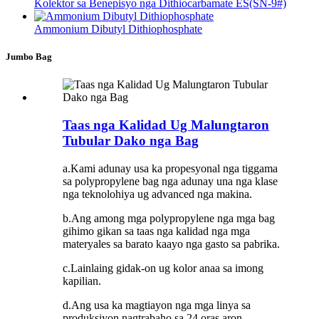
Kolektor sa Benepisyo nga Dithiocarbamate ES(SN-9#)
Ammonium Dibutyl Dithiophosphate
Jumbo Bag
Taas nga Kalidad Ug Malungtaron
Tubular Dako nga Bag
a.Kami adunay usa ka propesyonal nga tiggama
sa polypropylene bag nga adunay una nga klase
nga teknolohiya ug advanced nga makina.
b.Ang among mga polypropylene nga mga bag
gihimo gikan sa taas nga kalidad nga mga
materyales sa barato kaayo nga gasto sa pabrika.
c.Lainlaing gidak-on ug kolor anaa sa imong
kapilian.
d.Ang usa ka magtiayon nga mga linya sa
produksiyon nagtrabaho sa 24 oras aron