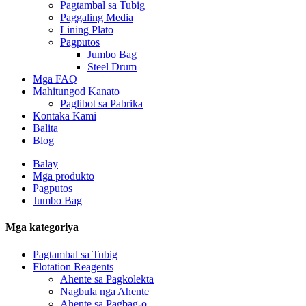
Pagtambal sa Tubig
Paggaling Media
Lining Plato
Pagputos
Jumbo Bag
Steel Drum
Mga FAQ
Mahitungod Kanato
Paglibot sa Pabrika
Kontaka Kami
Balita
Blog
Balay
Mga produkto
Pagputos
Jumbo Bag
Mga kategoriya
Pagtambal sa Tubig
Flotation Reagents
Ahente sa Pagkolekta
Nagbula nga Ahente
Ahente sa Pagbag-o