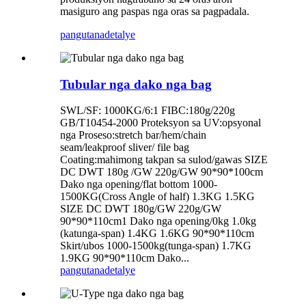
masiguro ang paspas nga oras sa pagpadala.
pangutana
detalye
Tubular nga dako nga bag
SWL/SF: 1000KG/6:1 FIBC:180g/220g
GB/T10454-2000 Proteksyon sa UV:opsyonal
nga Proseso:stretch bar/hem/chain
seam/leakproof sliver/ file bag
Coating:mahimong takpan sa sulod/gawas SIZE
DC DWT 180g /GW 220g/GW 90*90*100cm
Dako nga opening/flat bottom 1000-
1500KG(Cross Angle of half) 1.3KG 1.5KG
SIZE DC DWT 180g/GW 220g/GW
90*90*110cm1 Dako nga opening/0kg 1.0kg
(katunga-span) 1.4KG 1.6KG 90*90*110cm
Skirt/ubos 1000-1500kg(tunga-span) 1.7KG
1.9KG 90*90*110cm Dako...
pangutana
detalye