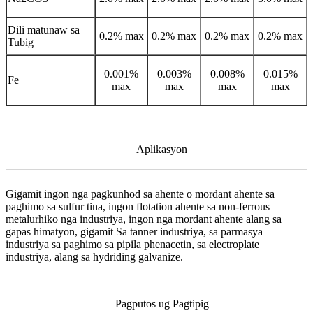
Dili matunaw sa
0.2% max
0.2% max
0.2% max
0.2% max
Tubig
0.001%
0.003%
0.008%
0.015%
Fe
max
max
max
max
Aplikasyon
Gigamit ingon nga pagkunhod sa ahente o mordant ahente sa
paghimo sa sulfur tina, ingon flotation ahente sa non-ferrous
metalurhiko nga industriya, ingon nga mordant ahente alang sa
gapas himatyon, gigamit Sa tanner industriya, sa parmasya
industriya sa paghimo sa pipila phenacetin, sa electroplate
industriya, alang sa hydriding galvanize.
Pagputos ug Pagtipig