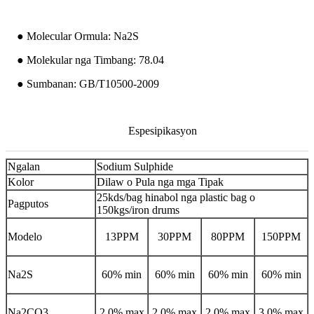
● Molecular Ormula: Na2S
● Molekular nga Timbang: 78.04
● Sumbanan: GB/T10500-2009
Espesipikasyon
Ngalan
Sodium Sulphide
Kolor
Dilaw o Pula nga mga Tipak
25kds/bag hinabol nga plastic bag o
Pagputos
150kgs/iron drums
Modelo
13PPM
30PPM
80PPM
150PPM
Na2S
60% min
60% min
60% min
60% min
Na2CO3
2.0% max
2.0% max
2.0% max
3.0% max