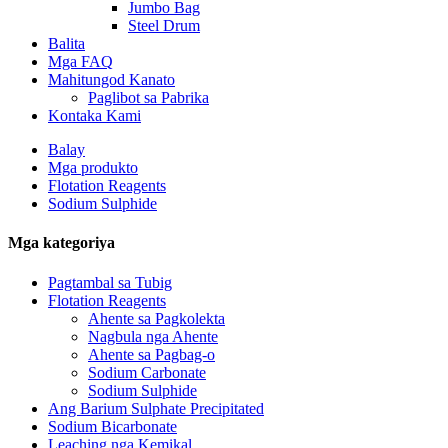
Jumbo Bag
Steel Drum
Balita
Mga FAQ
Mahitungod Kanato
Paglibot sa Pabrika
Kontaka Kami
Balay
Mga produkto
Flotation Reagents
Sodium Sulphide
Mga kategoriya
Pagtambal sa Tubig
Flotation Reagents
Ahente sa Pagkolekta
Nagbula nga Ahente
Ahente sa Pagbag-o
Sodium Carbonate
Sodium Sulphide
Ang Barium Sulphate Precipitated
Sodium Bicarbonate
Leaching nga Kemikal