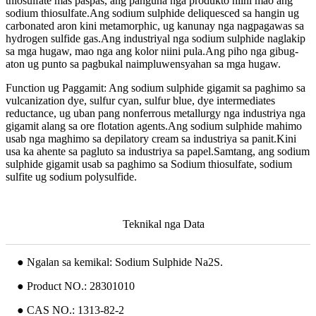
thiosulfate mas paspas, ang panguna nga produkto niini mao ang
sodium thiosulfate.Ang sodium sulphide deliquesced sa hangin ug
carbonated aron kini metamorphic, ug kanunay nga nagpagawas sa
hydrogen sulfide gas.Ang industriyal nga sodium sulphide naglakip
sa mga hugaw, mao nga ang kolor niini pula.Ang piho nga gibug-
aton ug punto sa pagbukal naimpluwensyahan sa mga hugaw.
Function ug Paggamit: Ang sodium sulphide gigamit sa paghimo sa
vulcanization dye, sulfur cyan, sulfur blue, dye intermediates
reductance, ug uban pang nonferrous metallurgy nga industriya nga
gigamit alang sa ore flotation agents.Ang sodium sulphide mahimo
usab nga maghimo sa depilatory cream sa industriya sa panit.Kini
usa ka ahente sa pagluto sa industriya sa papel.Samtang, ang sodium
sulphide gigamit usab sa paghimo sa Sodium thiosulfate, sodium
sulfite ug sodium polysulfide.
Teknikal nga Data
● Ngalan sa kemikal: Sodium Sulphide Na2S.
● Product NO.: 28301010
● CAS NO.: 1313-82-2