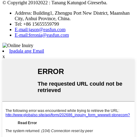
© Copyright 20102022 : Tanang Katungod Gireserba.
Address: Building1, Zhengpu Port New District, Maanshan
City, Anhui Province, China.
Tel: +86 15655559799
E-mail:jason@easfun.com
E-mail:feronia@easfun.com
Ipadala ang Email
x