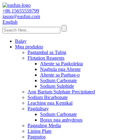
+86 15655559799
jason@easfun.com
English
Balay
Mga produkto
Pagtambal sa Tubig
Flotation Reagents
Ahente sa Pagkolekta
Nagbula nga Ahente
Ahente sa Pagbag-o
Sodium Carbonate
Sodium Sulphide
Ang Barium Sulphate Precipitated
Sodium Bicarbonate
Leaching nga Kemikal
Pagdalisay
Sodium Carbonate
Borax nga anhydrous
Paggaling Media
Lining Plate
Pagputos