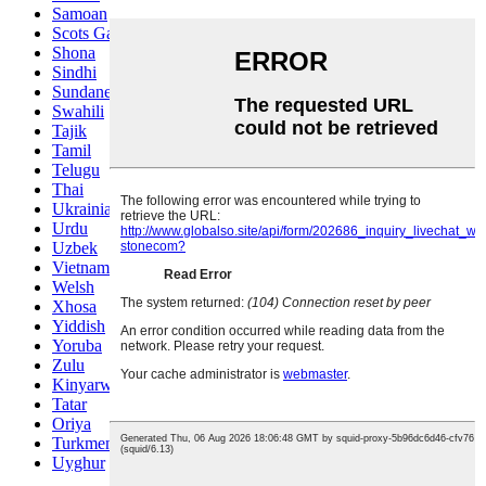
Samoan
Scots Gaelic
Shona
Sindhi
Sundanese
Swahili
Tajik
Tamil
Telugu
Thai
Ukrainian
Urdu
Uzbek
Vietnamese
Welsh
Xhosa
Yiddish
Yoruba
Zulu
Kinyarwanda
Tatar
Oriya
Turkmen
Uyghur