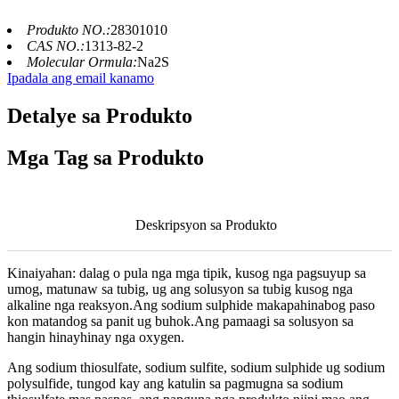
Produkto NO.:
28301010
CAS NO.:
1313-82-2
Molecular Ormula:
Na2S
Ipadala ang email kanamo
Detalye sa Produkto
Mga Tag sa Produkto
Deskripsyon sa Produkto
Kinaiyahan: dalag o pula nga mga tipik, kusog nga pagsuyup sa
umog, matunaw sa tubig, ug ang solusyon sa tubig kusog nga
alkaline nga reaksyon.Ang sodium sulphide makapahinabog paso
kon matandog sa panit ug buhok.Ang pamaagi sa solusyon sa
hangin hinayhinay nga oxygen.
Ang sodium thiosulfate, sodium sulfite, sodium sulphide ug sodium
polysulfide, tungod kay ang katulin sa pagmugna sa sodium